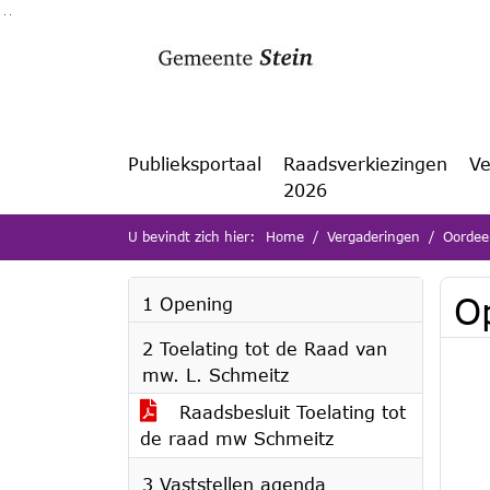
Ga naar de inhoud van deze pagina
Ga naar het zoeken
Ga naar het menu
Publieksportaal
Raadsverkiezingen
Ve
2026
U bevindt zich hier:
Home
Vergaderingen
Oordeel
Op
1 Opening
2 Toelating tot de Raad van
mw. L. Schmeitz
Raadsbesluit Toelating tot
de raad mw Schmeitz
3 Vaststellen agenda