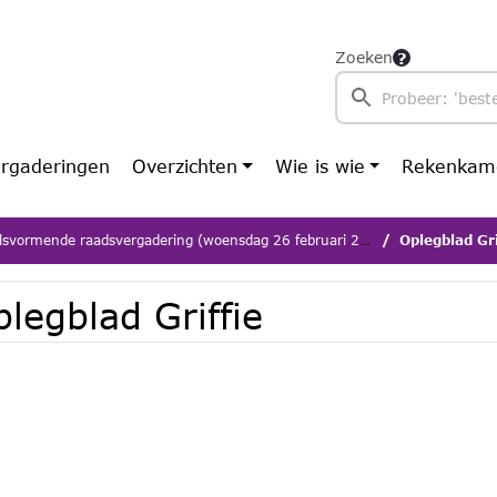
Zoeken
rgaderingen
Overzichten
Wie is wie
Rekenkam
svormende raadsvergadering (woensdag 26 februari 2025)
Oplegblad Gri
legblad Griffie