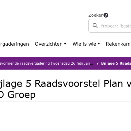
Zoeken
rgaderingen
Overzichten
Wie is wie
Rekenkam
vormende raadsvergadering (woensdag 26 februari 2025)
Bijlage 5 Raads
ijlage 5 Raadsvoorstel Plan
O Groep