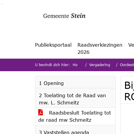
Ga naar de inhoud van deze pagina
Ga naar het zoeken
Ga naar het menu
Publieksportaal
Raadsverkiezingen
Ve
2026
U bevindt zich hier:
Home
Vergaderingen
Oordeels
B
1 Opening
R
2 Toelating tot de Raad van
mw. L. Schmeitz
Raadsbesluit Toelating tot
de raad mw Schmeitz
3 Vaststellen agenda