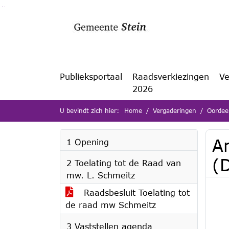
Ga naar de inhoud van deze pagina
Ga naar het zoeken
Ga naar het menu
Publieksportaal
Raadsverkiezingen
Ve
2026
U bevindt zich hier:
Home
Vergaderingen
Oordeel
A
1 Opening
(
2 Toelating tot de Raad van
mw. L. Schmeitz
Raadsbesluit Toelating tot
de raad mw Schmeitz
3 Vaststellen agenda