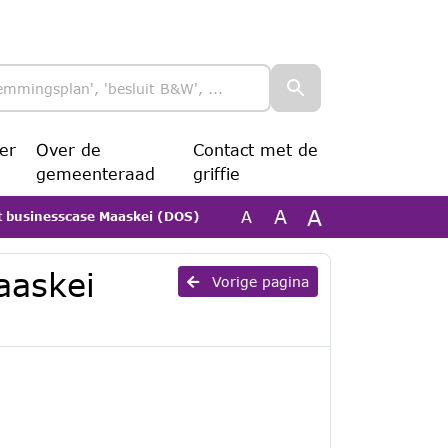
er
Over de
Contact met de
gemeenteraad
griffie
A
A
A
businesscase Maaskei (DOS)
aaskei
Vorige pagina