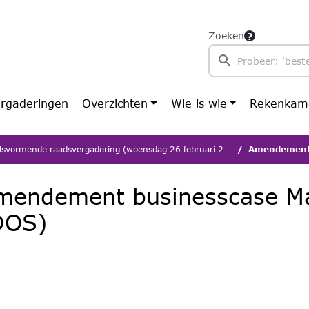
Zoeken
rgaderingen
Overzichten
Wie is wie
Rekenkam
svormende raadsvergadering (woensdag 26 februari 2025)
Amendement 
mendement businesscase M
DOS)