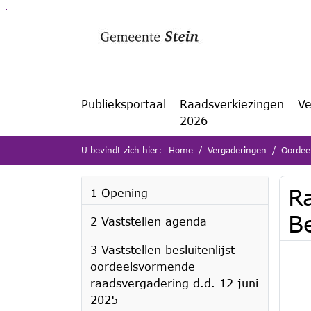
Ga naar de inhoud van deze pagina
Ga naar het zoeken
Ga naar het menu
Publieksportaal
Raadsverkiezingen
Ve
2026
U bevindt zich hier:
Home
Vergaderingen
Oordee
R
1 Opening
B
2 Vaststellen agenda
3 Vaststellen besluitenlijst
oordeelsvormende
raadsvergadering d.d. 12 juni
2025