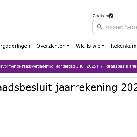
Zoeken
rgaderingen
Overzichten
Wie is wie
Rekenkam
lsvormende raadsvergadering (donderdag 3 juli 2025)
Raadsbesluit j
aadsbesluit jaarrekening 20