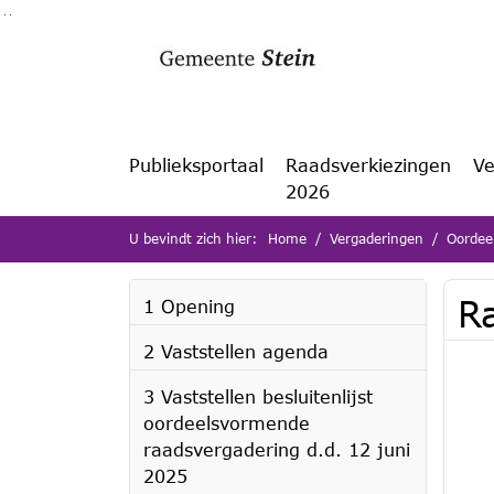
Ga naar de inhoud van deze pagina
Ga naar het zoeken
Ga naar het menu
Publieksportaal
Raadsverkiezingen
Ve
2026
U bevindt zich hier:
Home
Vergaderingen
Oordee
R
1 Opening
2 Vaststellen agenda
3 Vaststellen besluitenlijst
oordeelsvormende
raadsvergadering d.d. 12 juni
2025