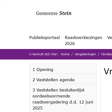
Ga naar de inhoud van deze pagina
Ga naar het zoeken
Ga naar het menu
Publieksportaal
Raadsverkiezingen
Ve
2026
U bevindt zich hier:
Home
Vergaderingen
Oordee
V
1 Opening
2 Vaststellen agenda
3 Vaststellen besluitenlijst
oordeelsvormende
raadsvergadering d.d. 12 juni
2025