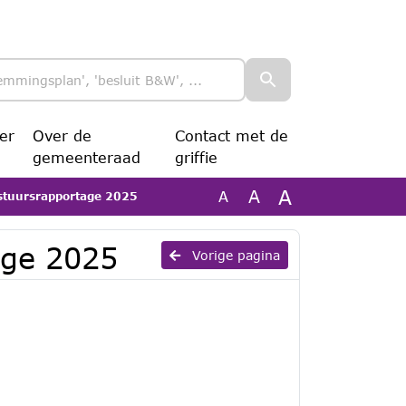
er
Over de
Contact met de
gemeenteraad
griffie
A
A
A
stuursrapportage 2025
age 2025
Vorige pagina