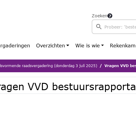
Zoeken
rgaderingen
Overzichten
Wie is wie
Rekenkam
lsvormende raadsvergadering (donderdag 3 juli 2025)
Vragen VVD be
ragen VVD bestuursrapport