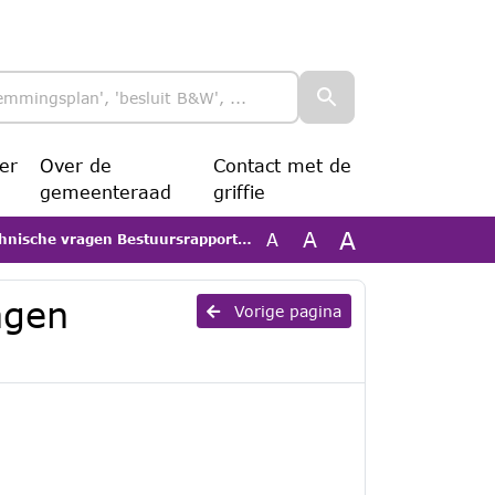
er
Over de
Contact met de
gemeenteraad
griffie
A
A
A
sche vragen Bestuursrapportage 2025
agen
Vorige pagina