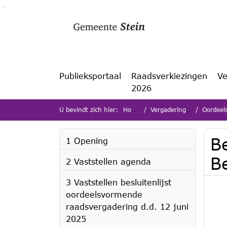
Ga naar de inhoud van deze pagina
Ga naar het zoeken
Ga naar het menu
Publieksportaal
Raadsverkiezingen
Ve
2026
U bevindt zich hier:
Home
Vergaderingen
Oordeels
B
1 Opening
B
2 Vaststellen agenda
3 Vaststellen besluitenlijst
oordeelsvormende
raadsvergadering d.d. 12 juni
2025