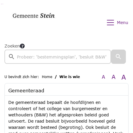
Ga naar de inhoud van deze pagina
Ga naar het zoeken
Ga naar het menu
Menu
Zoeken
A
A
A
U bevindt zich hier:
Home
Wie is wie
Gemeenteraad
De gemeenteraad bepaalt de hoofdlijnen en
controleert of het college van burgemeester en
wethouders (B&W) het afgesproken beleid goed
uitvoert. De raad besluit bijvoorbeeld hoeveel geld
waaraan wordt besteed (begroting). Ook besluit de