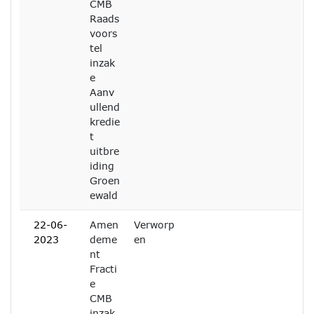
CMB
Raads
voors
tel
inzak
e
Aanv
ullend
kredie
t
uitbre
iding
Groen
ewald
22-06-
Amen
Verworp
2023
deme
en
nt
Fracti
e
CMB
inzak