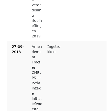
veror
denin
g
rioolh
effing
en
2019
27-09-
Amen
Ingetro
2018
deme
kken
nt
Fracti
es
CMB,
PS en
PvdA
inzak
e
initiat
iefvoo
rstel