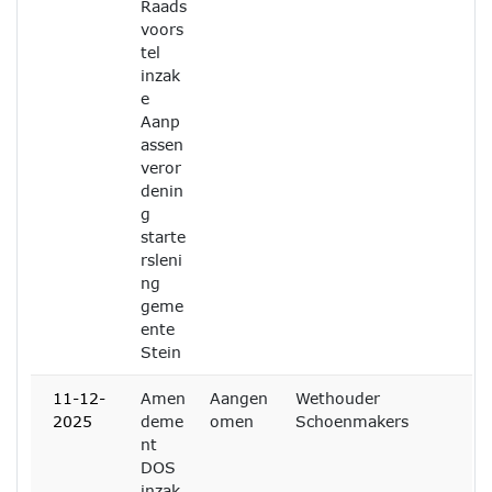
Raads
voors
tel
inzak
e
Aanp
assen
veror
denin
g
starte
rsleni
ng
geme
ente
Stein
11-12-
Amen
Aangen
Wethouder
2025
deme
omen
Schoenmakers
nt
DOS
inzak