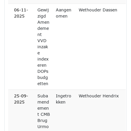
06-11-
Gewij
Aangen
Wethouder Dassen
2025
zigd
omen
Amen
deme
nt
VVD
inzak
e
index
eren
DOPs
budg
etten
25-09-
Suba
Ingetro
Wethouder Hendrix
2025
mend
kken
emen
t CMB
Brug
Urmo