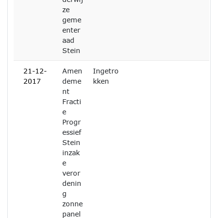
ze
geme
enter
aad
Stein
21-12-
Amen
Ingetro
2017
deme
kken
nt
Fracti
e
Progr
essief
Stein
inzak
e
veror
denin
g
zonne
panel