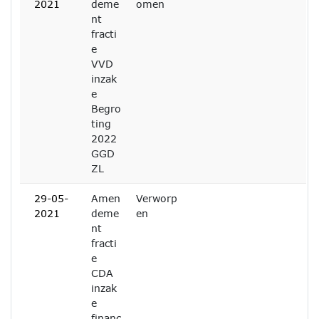
2021
deme
omen
nt
fracti
e
VVD
inzak
e
Begro
ting
2022
GGD
ZL
29-05-
Amen
Verworp
2021
deme
en
nt
fracti
e
CDA
inzak
e
financ