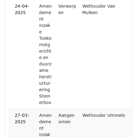
24-04-
Amen
Verworp
Wethouder Van
2025
deme
en
Mulken
nt
inzak
e
Toeko
mstg
ericht
e en
duurz
ame
herstr
uctur
ering
Stein
erbos
27-03-
Amen
Aangen
Wethouder Ummels
2025
deme
omen
nt
inzak