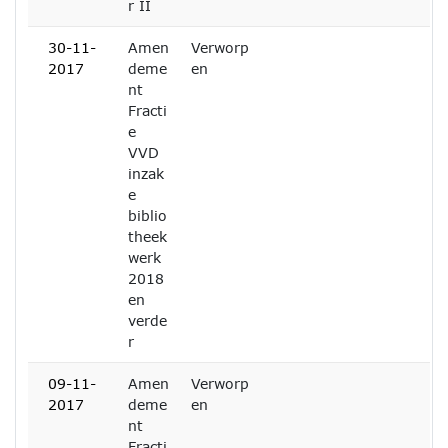
r II
30-11-
Amen
Verworp
2017
deme
en
nt
Fracti
e
VVD
inzak
e
biblio
theek
werk
2018
en
verde
r
09-11-
Amen
Verworp
2017
deme
en
nt
Fracti