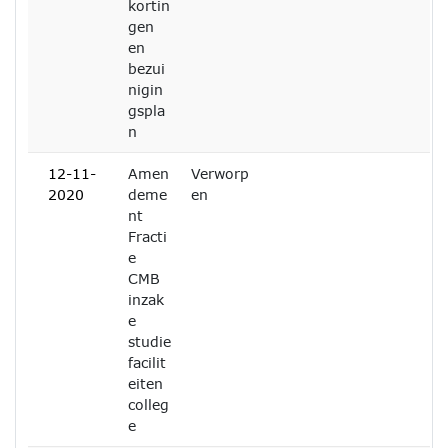
kortin
gen
en
bezui
nigin
gspla
n
12-11-
Amen
Verworp
2020
deme
en
nt
Fracti
e
CMB
inzak
e
studie
facilit
eiten
colleg
e