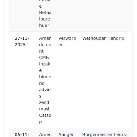
e
Betaa
lbare
huur
27-11-
Amen
Verworp
Wethouder Hendrix
2025
deme
en
nt
CMB
inzak
e
binde
nd
advie
s
zend
mast
Catso
p
06-11-
Amen
Aangen
Burgemeester Leurs-