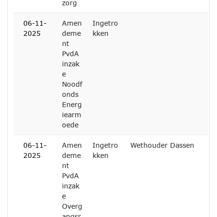
zorg
06-11-
Amen
Ingetro
2025
deme
kken
nt
PvdA
inzak
e
Noodf
onds
Energ
iearm
oede
06-11-
Amen
Ingetro
Wethouder Dassen
2025
deme
kken
nt
PvdA
inzak
e
Overg
angsr