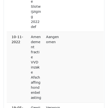
e
Slotw
ijzigin
g
2022
def
10-11-
Amen
Aangen
2022
deme
omen
nt
fracti
e
VVD
inzak
e
Afsch
affing
hond
enbel
asting
19-05-
Gewij
Verworp