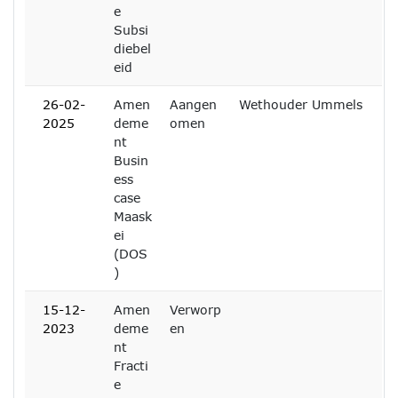
e
Subsi
diebel
eid
26-02-
Amen
Aangen
Wethouder Ummels
2025
deme
omen
nt
Busin
ess
case
Maask
ei
(DOS
)
15-12-
Amen
Verworp
2023
deme
en
nt
Fracti
e