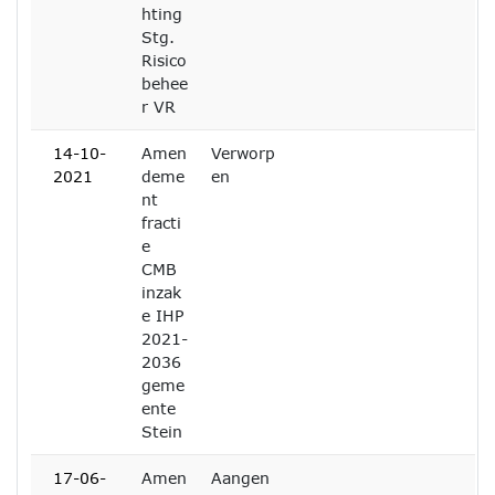
hting
Stg.
Risico
behee
r VR
14-10-
Amen
Verworp
2021
deme
en
nt
fracti
e
CMB
inzak
e IHP
2021-
2036
geme
ente
Stein
17-06-
Amen
Aangen