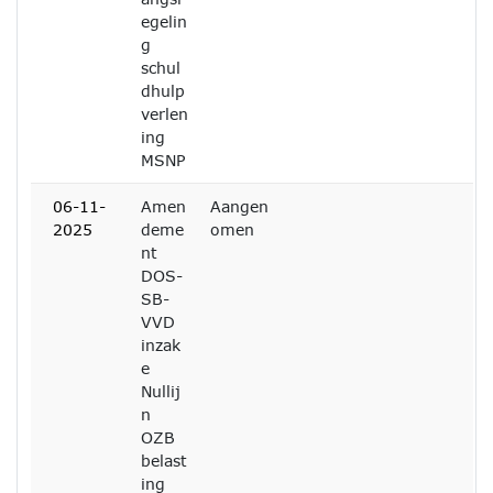
egelin
g
schul
dhulp
verlen
ing
MSNP
06-11-
Amen
Aangen
2025
deme
omen
nt
DOS-
SB-
VVD
inzak
e
Nullij
n
OZB
belast
ing