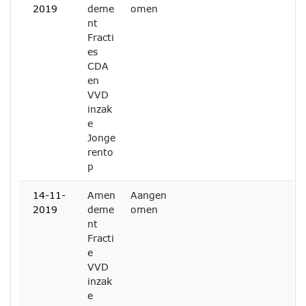
2019
deme
omen
nt
Fracti
es
CDA
en
VVD
inzak
e
Jonge
rento
p
14-11-
Amen
Aangen
2019
deme
omen
nt
Fracti
e
VVD
inzak
e