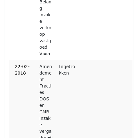
Belan
g
inzak
e
verko
op
vastg
oed
Vixia
22-02-
Amen
Ingetro
2018
deme
kken
nt
Fracti
es
DOS
en
CMB
inzak
e
verga
derwij