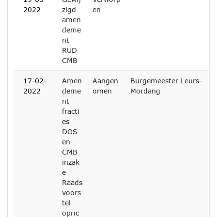
2022
zigd
en
amen
deme
nt
RUD
CMB
17-02-
Amen
Aangen
Burgemeester Leurs-
2022
deme
omen
Mordang
nt
fracti
es
DOS
en
CMB
inzak
e
Raads
voors
tel
opric