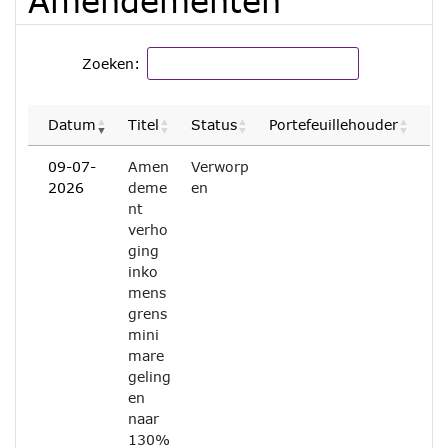
Amendementen
Zoeken:
Datum
Titel
Status
Portefeuillehouder
09-07-
Amen
Verworp
2026
deme
en
nt
verho
ging
inko
mens
grens
mini
mare
geling
en
naar
130%