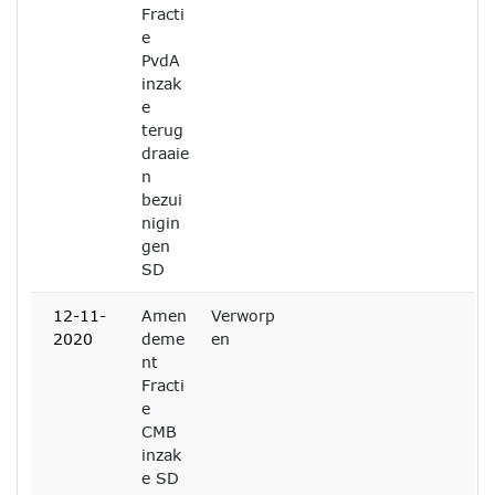
Fracti
e
PvdA
inzak
e
terug
draaie
n
bezui
nigin
gen
SD
12-11-
Amen
Verworp
2020
deme
en
nt
Fracti
e
CMB
inzak
e SD