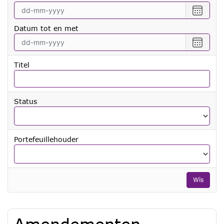
Selecte
een
Datum tot en met
datum
vanaf
Selecte
een
datum
Titel
tot
en
met
Status
Portefeuillehouder
Wis