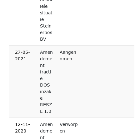
iele
situat
ie
Stein
erbos
BV
27-05-
Amen
Aangen
2021
deme
omen
nt
fracti
e
DOS
inzak
e
RESZ
L 1.0
12-11-
Amen
Verworp
2020
deme
en
nt