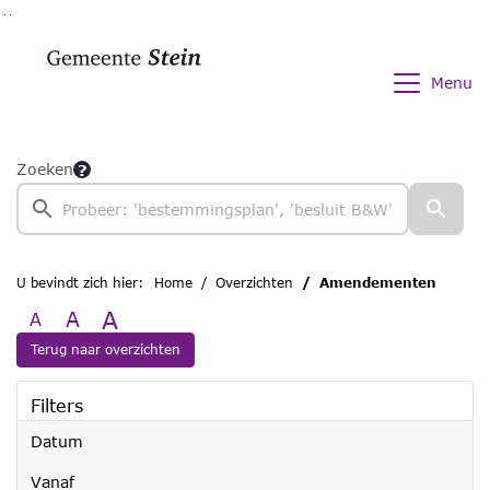
Ga naar de inhoud van deze pagina
Ga naar het zoeken
Ga naar het menu
Menu
Zoeken
U bevindt zich hier:
Home
Overzichten
Amendementen
A
A
A
Terug naar overzichten
Filters
Datum
vanaf