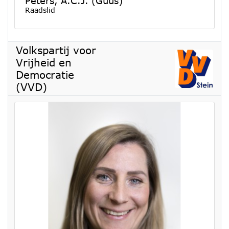
Peters, A.C.J. (Guus)
Raadslid
Volkspartij voor
Vrijheid en
Democratie
(VVD)