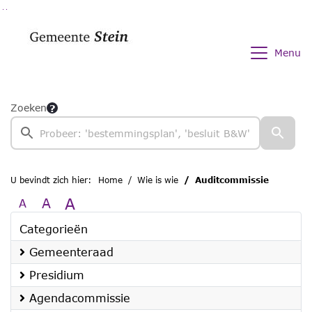
Ga naar de inhoud van deze pagina
Ga naar het zoeken
Ga naar het menu
Menu
Zoeken
U bevindt zich hier:
Home
Wie is wie
Auditcommissie
A
A
A
Categorieën
Gemeenteraad
Presidium
Agendacommissie