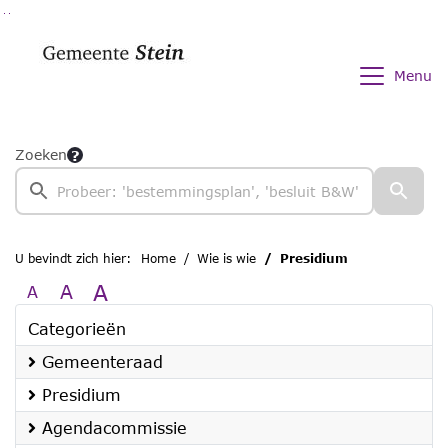
Ga naar de inhoud van deze pagina
Ga naar het zoeken
Ga naar het menu
Menu
Zoeken
U bevindt zich hier:
Home
Wie is wie
Presidium
A
A
A
Categorieën
Gemeenteraad
Presidium
Agendacommissie