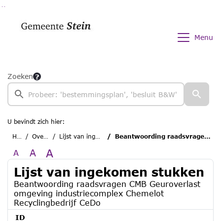
Ga naar de inhoud van deze pagina
Ga naar het zoeken
Ga naar het menu
Menu
Zoeken
U bevindt zich hier:
Home
Overzichten
Lijst van ingekomen stukken
Beantwoording raadsvragen CMB Geuroverlast omgeving industriecomplex Chemelot Recyclingbedrijf CeDo
A
A
A
Lijst van ingekomen stukken
Beantwoording raadsvragen CMB Geuroverlast
omgeving industriecomplex Chemelot
Recyclingbedrijf CeDo
ID